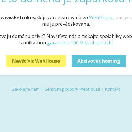
a
www.kstrokos.sk
je zaregistrovaná vo
WebHouse
, ale m
nie je prevádzkovaná.
svoju doménu oživiť? Navštívte nás a získajte spoľahlivý we
s unikátnou
garanciou 100 % dostupnosti!
Navštíviť WebHouse
Aktivovať hosting
Zavolajte nám
|
Centrum podpory WebHouse
|
Kontakt