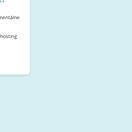
omentálne
bhosting