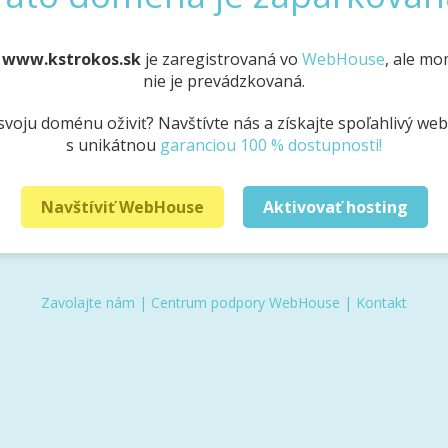
a
www.kstrokos.sk
je zaregistrovaná vo
WebHouse
, ale m
nie je prevádzkovaná.
svoju doménu oživiť? Navštívte nás a získajte spoľahlivý we
s unikátnou
garanciou 100 % dostupnosti!
Navštíviť WebHouse
Aktivovať hosting
Zavolajte nám
|
Centrum podpory WebHouse
|
Kontakt