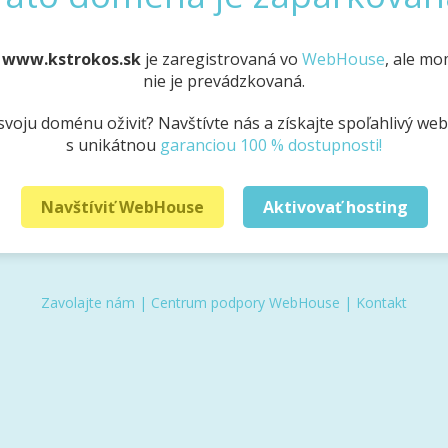
a
www.kstrokos.sk
je zaregistrovaná vo
WebHouse
, ale m
nie je prevádzkovaná.
svoju doménu oživiť? Navštívte nás a získajte spoľahlivý we
s unikátnou
garanciou 100 % dostupnosti!
Navštíviť WebHouse
Aktivovať hosting
Zavolajte nám
|
Centrum podpory WebHouse
|
Kontakt