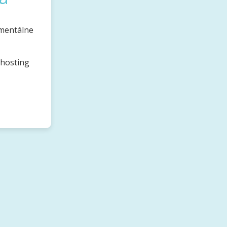
omentálne
bhosting