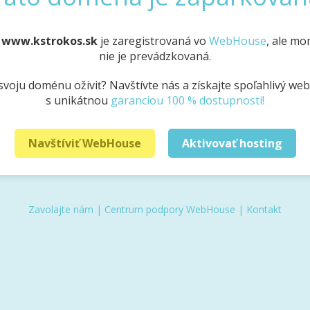
a
www.kstrokos.sk
je zaregistrovaná vo
WebHouse
, ale m
nie je prevádzkovaná.
svoju doménu oživiť? Navštívte nás a získajte spoľahlivý we
s unikátnou
garanciou 100 % dostupnosti!
Navštíviť WebHouse
Aktivovať hosting
Zavolajte nám
|
Centrum podpory WebHouse
|
Kontakt