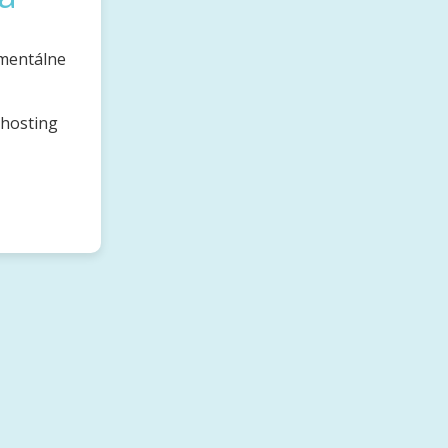
omentálne
bhosting