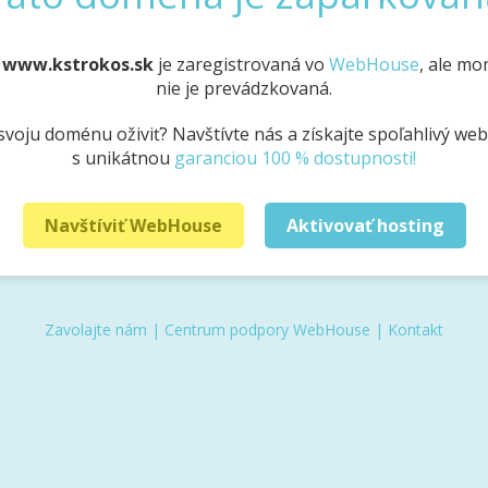
a
www.kstrokos.sk
je zaregistrovaná vo
WebHouse
, ale m
nie je prevádzkovaná.
svoju doménu oživiť? Navštívte nás a získajte spoľahlivý we
s unikátnou
garanciou 100 % dostupnosti!
Navštíviť WebHouse
Aktivovať hosting
Zavolajte nám
|
Centrum podpory WebHouse
|
Kontakt