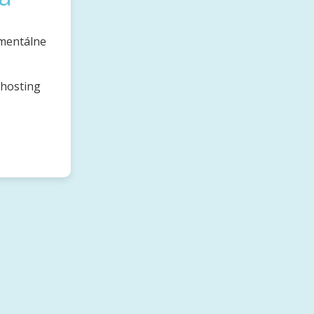
omentálne
bhosting