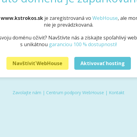
a
www.kstrokos.sk
je zaregistrovaná vo
WebHouse
, ale m
nie je prevádzkovaná.
svoju doménu oživiť? Navštívte nás a získajte spoľahlivý we
s unikátnou
garanciou 100 % dostupnosti!
Navštíviť WebHouse
Aktivovať hosting
Zavolajte nám
|
Centrum podpory WebHouse
|
Kontakt