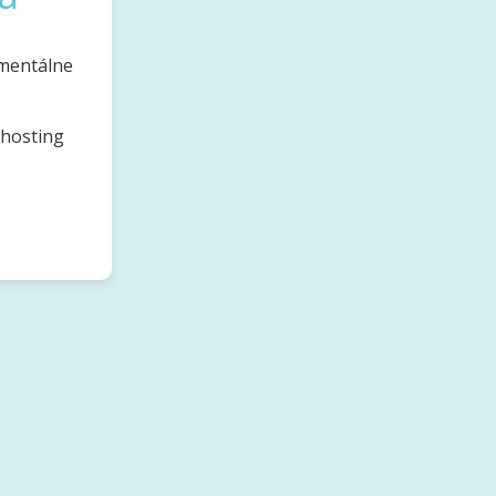
omentálne
bhosting