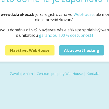
a
www.kstrokos.sk
je zaregistrovaná vo
WebHouse
, ale m
nie je prevádzkovaná.
svoju doménu oživiť? Navštívte nás a získajte spoľahlivý we
s unikátnou
garanciou 100 % dostupnosti!
Navštíviť WebHouse
Aktivovať hosting
Zavolajte nám
|
Centrum podpory WebHouse
|
Kontakt