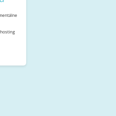
omentálne
bhosting