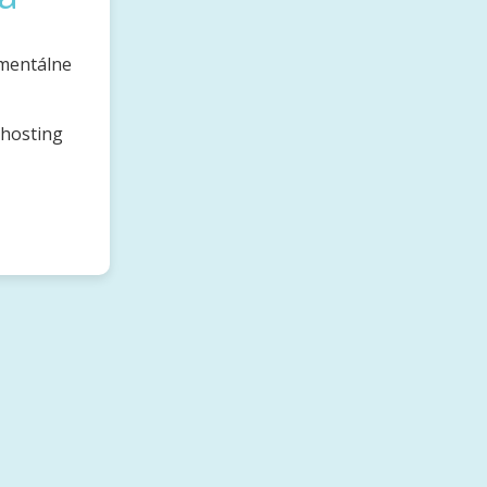
omentálne
bhosting