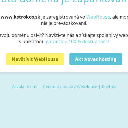
a
www.kstrokos.sk
je zaregistrovaná vo
WebHouse
, ale m
nie je prevádzkovaná.
svoju doménu oživiť? Navštívte nás a získajte spoľahlivý we
s unikátnou
garanciou 100 % dostupnosti!
Navštíviť WebHouse
Aktivovať hosting
Zavolajte nám
|
Centrum podpory WebHouse
|
Kontakt