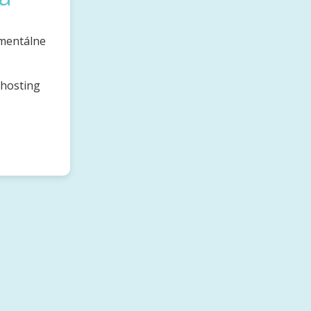
omentálne
bhosting