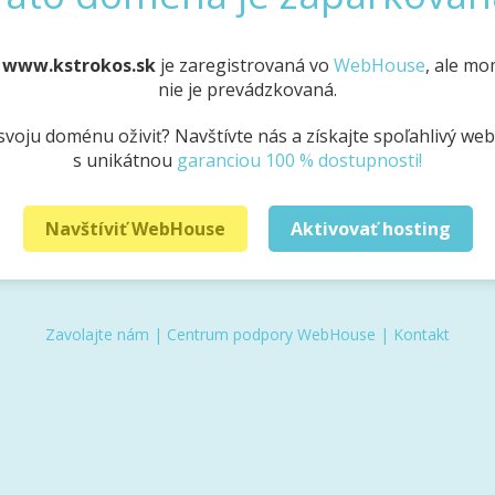
a
www.kstrokos.sk
je zaregistrovaná vo
WebHouse
, ale m
nie je prevádzkovaná.
svoju doménu oživiť? Navštívte nás a získajte spoľahlivý we
s unikátnou
garanciou 100 % dostupnosti!
Navštíviť WebHouse
Aktivovať hosting
Zavolajte nám
|
Centrum podpory WebHouse
|
Kontakt