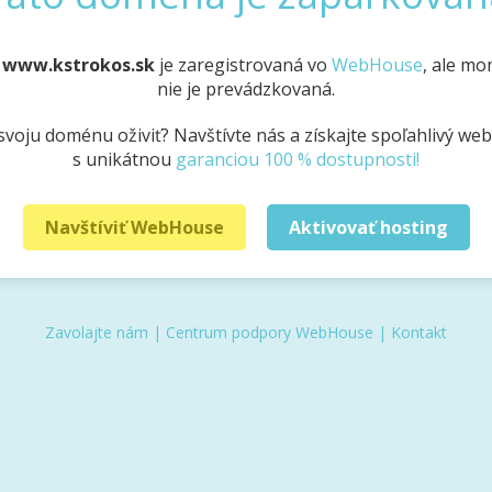
a
www.kstrokos.sk
je zaregistrovaná vo
WebHouse
, ale m
nie je prevádzkovaná.
svoju doménu oživiť? Navštívte nás a získajte spoľahlivý we
s unikátnou
garanciou 100 % dostupnosti!
Navštíviť WebHouse
Aktivovať hosting
Zavolajte nám
|
Centrum podpory WebHouse
|
Kontakt