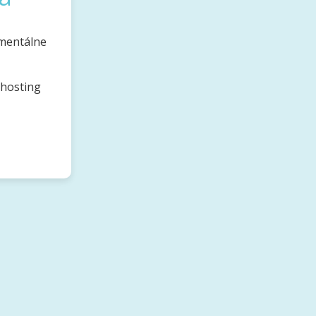
omentálne
bhosting