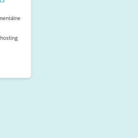
omentálne
bhosting