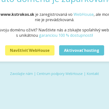
a
www.kstrokos.sk
je zaregistrovaná vo
WebHouse
, ale m
nie je prevádzkovaná.
svoju doménu oživiť? Navštívte nás a získajte spoľahlivý we
s unikátnou
garanciou 100 % dostupnosti!
Navštíviť WebHouse
Aktivovať hosting
Zavolajte nám
|
Centrum podpory WebHouse
|
Kontakt